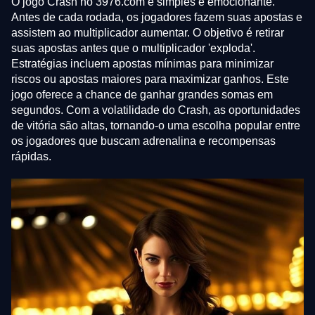
O jogo Crash no 3976.com é simples e emocionante.
Antes de cada rodada, os jogadores fazem suas apostas e
assistem ao multiplicador aumentar. O objetivo é retirar
suas apostas antes que o multiplicador 'exploda'.
Estratégias incluem apostas mínimas para minimizar
riscos ou apostas maiores para maximizar ganhos. Este
jogo oferece a chance de ganhar grandes somas em
segundos. Com a volatilidade do Crash, as oportunidades
de vitória são altas, tornando-o uma escolha popular entre
os jogadores que buscam adrenalina e recompensas
rápidas.