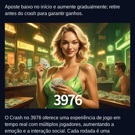
Aposte baixo no início e aumente gradualmente; retire
antes do crash para garantir ganhos.
O Crash no 3976 oferece uma experiência de jogo em
tempo real com múltiplos jogadores, aumentando a
emoção e a interação social. Cada rodada é uma