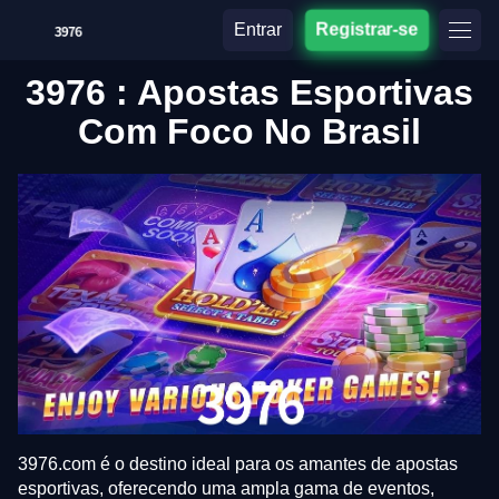
Entrar
Registrar-se
3976 : Apostas Esportivas
Com Foco No Brasil
3976.com é o destino ideal para os amantes de apostas
esportivas, oferecendo uma ampla gama de eventos,