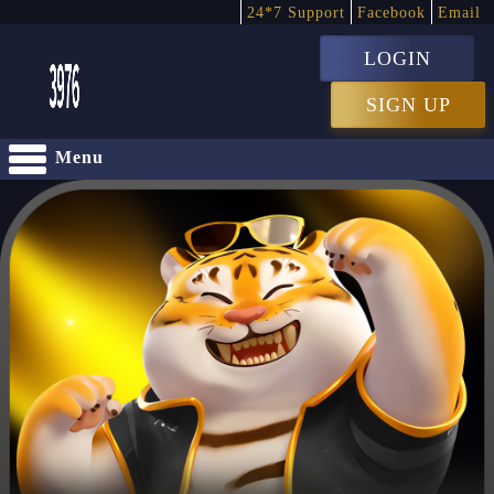
24*7 Support
Facebook
Email
LOGIN
SIGN UP
Menu