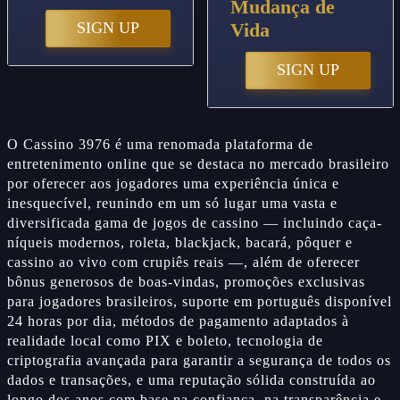
Mudança de
SIGN UP
Vida
SIGN UP
O Cassino 3976 é uma renomada plataforma de
entretenimento online que se destaca no mercado brasileiro
por oferecer aos jogadores uma experiência única e
inesquecível, reunindo em um só lugar uma vasta e
diversificada gama de jogos de cassino — incluindo caça-
níqueis modernos, roleta, blackjack, bacará, pôquer e
cassino ao vivo com crupiês reais —, além de oferecer
bônus generosos de boas-vindas, promoções exclusivas
para jogadores brasileiros, suporte em português disponível
24 horas por dia, métodos de pagamento adaptados à
realidade local como PIX e boleto, tecnologia de
criptografia avançada para garantir a segurança de todos os
dados e transações, e uma reputação sólida construída ao
longo dos anos com base na confiança, na transparência e