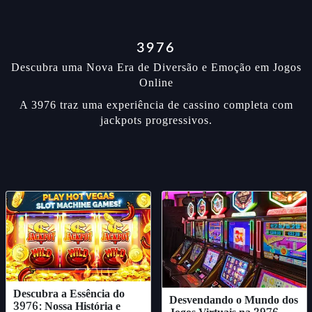
3976
Descubra uma Nova Era de Diversão e Emoção em Jogos
Online
A 3976 traz uma experiência de cassino completa com
jackpots progressivos.
Descubra a Essência do
Desvendando o Mundo dos
3976: Nossa História e