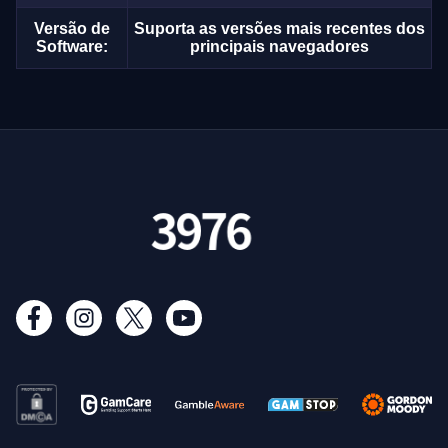
Versão de
Suporta as versões mais recentes dos
Software:
principais navegadores