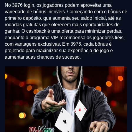
No 3976 login, os jogadores podem aproveitar uma
variedade de bônus incríveis. Começando com o bônus de
primeiro depósito, que aumenta seu saldo inicial, até as
rodadas gratuitas que oferecem mais oportunidades de
ganhar. O cashback é uma oferta para minimizar perdas,
enquanto o programa VIP recompensa os jogadores fiéis
com vantagens exclusivas. Em 3976, cada bônus é
projetado para maximizar sua experiência de jogo e
aumentar suas chances de sucesso.