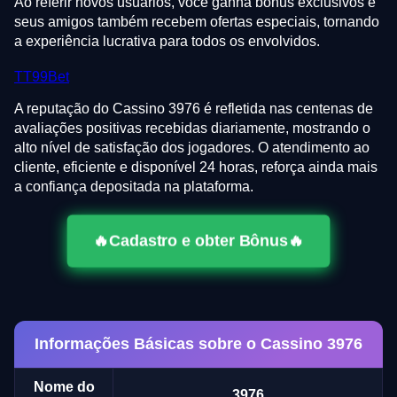
Ao referir novos usuários, você ganha bônus exclusivos e
seus amigos também recebem ofertas especiais, tornando
a experiência lucrativa para todos os envolvidos.
TT99Bet
A reputação do Cassino 3976 é refletida nas centenas de
avaliações positivas recebidas diariamente, mostrando o
alto nível de satisfação dos jogadores. O atendimento ao
cliente, eficiente e disponível 24 horas, reforça ainda mais
a confiança depositada na plataforma.
🔥Cadastro e obter Bônus🔥
Informações Básicas sobre o Cassino 3976
Nome do
3976