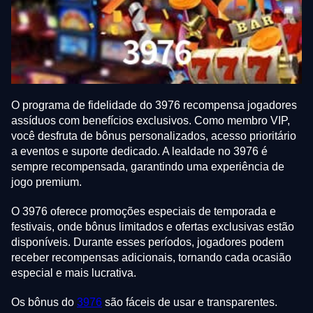
O programa de fidelidade do 3976 recompensa jogadores
assíduos com benefícios exclusivos. Como membro VIP,
você desfruta de bônus personalizados, acesso prioritário
a eventos e suporte dedicado. A lealdade no 3976 é
sempre recompensada, garantindo uma experiência de
jogo premium.
O 3976 oferece promoções especiais de temporada e
festivais, onde bônus limitados e ofertas exclusivas estão
disponíveis. Durante esses períodos, jogadores podem
receber recompensas adicionais, tornando cada ocasião
especial e mais lucrativa.
Os bônus do
3976
são fáceis de usar e transparentes.