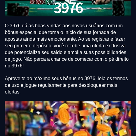
O 3976 dá as boas-vindas aos novos usuários com um
bônus especial que torna o início de sua jornada de
apostas ainda mais emocionante. Ao se registrar e fazer
seu primeiro depósito, você recebe uma oferta exclusiva
que potencializa seu saldo e amplia suas possibilidades
de jogo. Não perca a chance de começar com o pé direito
no 3976!
Aproveite ao máximo seus bônus no 3976: leia os termos
de uso e jogue regularmente para desbloquear mais
ofertas.