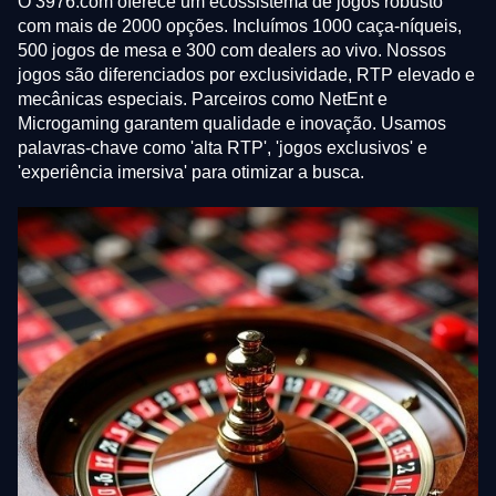
O 3976.com oferece um ecossistema de jogos robusto
com mais de 2000 opções. Incluímos 1000 caça-níqueis,
500 jogos de mesa e 300 com dealers ao vivo. Nossos
jogos são diferenciados por exclusividade, RTP elevado e
mecânicas especiais. Parceiros como NetEnt e
Microgaming garantem qualidade e inovação. Usamos
palavras-chave como 'alta RTP', 'jogos exclusivos' e
'experiência imersiva' para otimizar a busca.