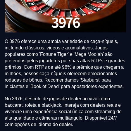
O 3976 oferece uma ampla variedade de caça-níqueis,
incluindo clássicos, vídeos e acumulativos. Jogos
populares como 'Fortune Tiger' e 'Mega Moolah' são
preferidos pelos jogadores por suas altas RTPs e grandes
prêmios. Com RTPs de até 96% e prêmios que chegam a
milhões, nossos caça-níqueis oferecem emocionantes
rodadas de bônus. Recomendamos 'Starburst' para
iniciantes e 'Book of Dead' para apostadores experientes.
No 3976, desfrute de jogos de dealer ao vivo como
baccarat, roleta e blackjack. Interaja com dealers reais e
vivencie uma experiência social única com streaming de
alta qualidade e câmeras multiângulo. Disponível 24/7
com opções de idioma do dealer.