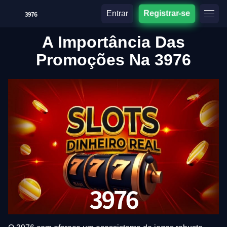
Entrar
Registrar-se
A Importância Das
Promoções Na 3976