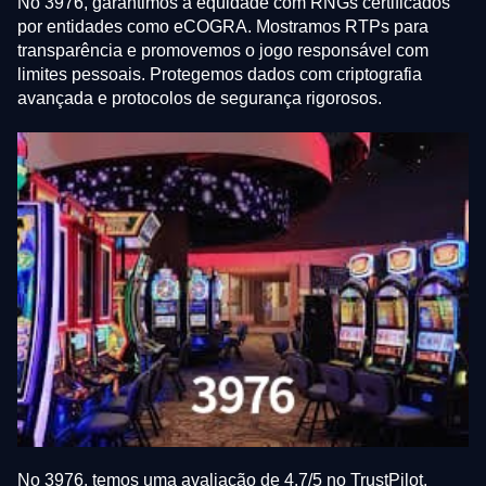
No 3976, garantimos a equidade com RNGs certificados
por entidades como eCOGRA. Mostramos RTPs para
transparência e promovemos o jogo responsável com
limites pessoais. Protegemos dados com criptografia
avançada e protocolos de segurança rigorosos.
No 3976, temos uma avaliação de 4.7/5 no TrustPilot.