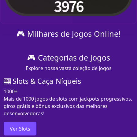
🎮 Milhares de Jogos Online!
🎮 Categorias de Jogos
Explore nossa vasta coleção de jogos
🎰 Slots & Caça-Níqueis
1000+
Mais de 1000 jogos de slots com jackpots progressivos,
giros grátis e bônus exclusivos das melhores
desenvolvedoras!
Ver Slots