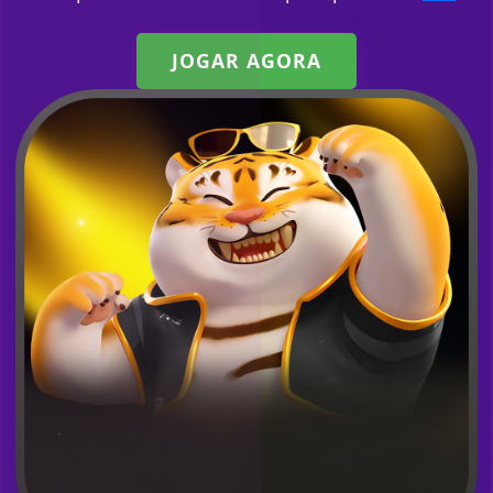
JOGAR AGORA