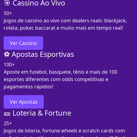
🎯 Cassino Ao Vivo
50+
Jogos de cassino ao vivo com dealers reais: blackjack,
roleta, poker, baccarat e muito mais em tempo real!
Ver Cassino
⚽ Apostas Esportivas
100+
Aposte em futebol, basquete, tênis e mais de 100
esportes diferentes com odds competitivas e
pagamentos rápidos!
Ver Apostas
🎫 Loteria & Fortune
25+
Jogos de loteria, fortune wheels e scratch cards com