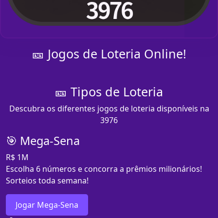
🎫 Jogos de Loteria Online!
🎫 Tipos de Loteria
Descubra os diferentes jogos de loteria disponíveis na
3976
🎯 Mega-Sena
R$ 1M
Escolha 6 números e concorra a prêmios milionários!
Sorteios toda semana!
Jogar Mega-Sena