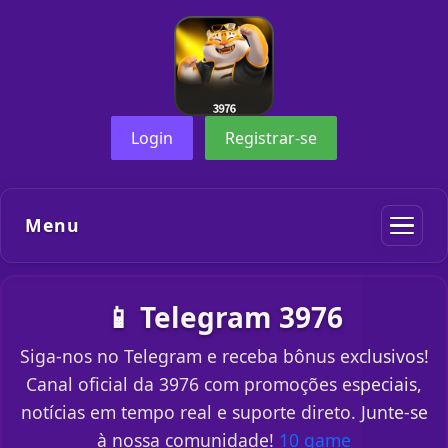
Login
Registrar-se
Menu
📱 Telegram 3976
Siga-nos no Telegram e receba bônus exclusivos!
Canal oficial da 3976 com promoções especiais,
notícias em tempo real e suporte direto. Junte-se
à nossa comunidade!
10 game