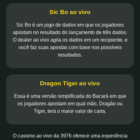
Sic Bo ao vivo
Sic Bo é um jogo de dados em que os jogadores
apostam no resultado do lançamento de três dados.
O dealer ao vivo agita os dados em um recipiente, e
você faz suas apostas com base nos possíveis
resultados.
Dragon Tiger ao vivo
Essa é uma versão simplificada do Bacará em que
os jogadores apostam em qual mão, Dragão ou
Tigre, terá o maior valor de carta.
O cassino ao vivo da 3976 oferece uma experiência