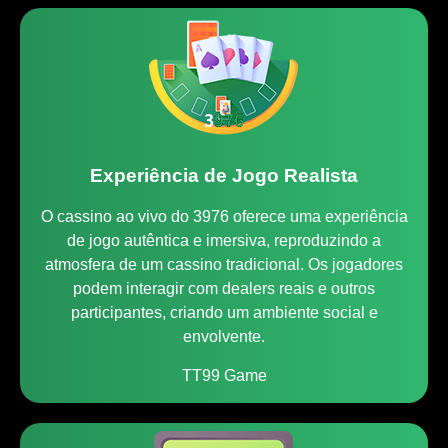
Experiência de Jogo Realista
O cassino ao vivo do 3976 oferece uma experiência
de jogo autêntica e imersiva, reproduzindo a
atmosfera de um cassino tradicional. Os jogadores
podem interagir com dealers reais e outros
participantes, criando um ambiente social e
envolvente.
TT99 Game