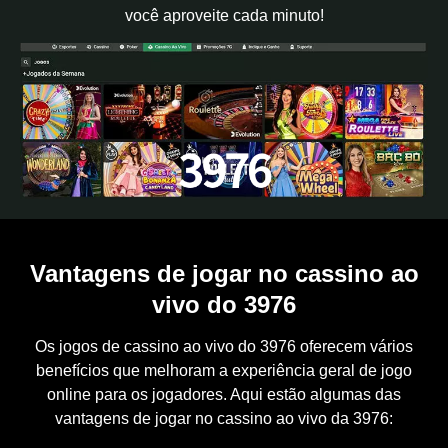
você aproveite cada minuto!
Vantagens de jogar no cassino ao
vivo do 3976
Os jogos de cassino ao vivo do 3976 oferecem vários
benefícios que melhoram a experiência geral de jogo
online para os jogadores. Aqui estão algumas das
vantagens de jogar no cassino ao vivo da 3976: