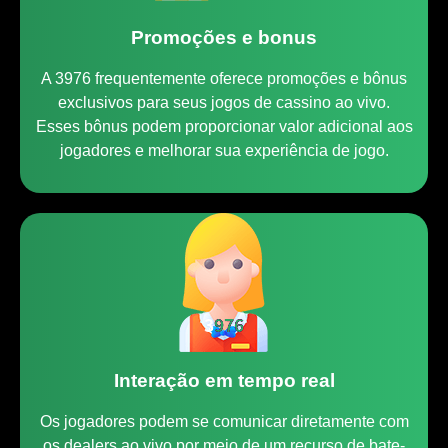
Promoções e bonus
A 3976 frequentemente oferece promoções e bônus
exclusivos para seus jogos de cassino ao vivo.
Esses bônus podem proporcionar valor adicional aos
jogadores e melhorar sua experiência de jogo.
Interação em tempo real
Os jogadores podem se comunicar diretamente com
os dealers ao vivo por meio de um recurso de bate-