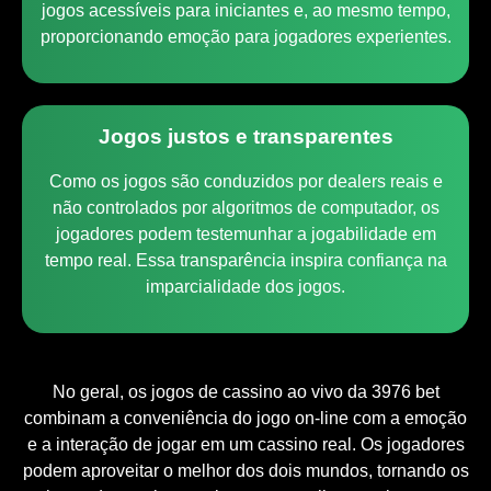
jogos acessíveis para iniciantes e, ao mesmo tempo,
proporcionando emoção para jogadores experientes.
Jogos justos e transparentes
Como os jogos são conduzidos por dealers reais e
não controlados por algoritmos de computador, os
jogadores podem testemunhar a jogabilidade em
tempo real. Essa transparência inspira confiança na
imparcialidade dos jogos.
No geral, os jogos de cassino ao vivo da 3976 bet
combinam a conveniência do jogo on-line com a emoção
e a interação de jogar em um cassino real. Os jogadores
podem aproveitar o melhor dos dois mundos, tornando os