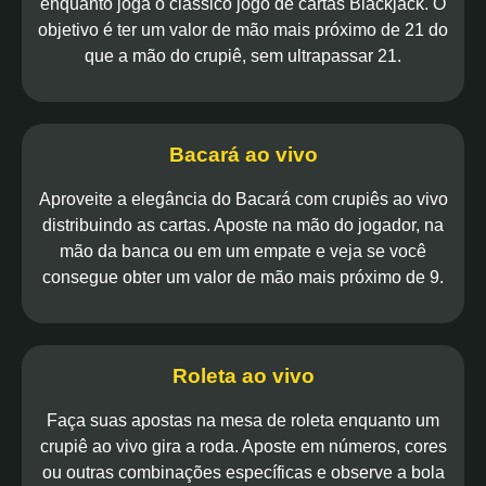
enquanto joga o clássico jogo de cartas Blackjack. O
objetivo é ter um valor de mão mais próximo de 21 do
que a mão do crupiê, sem ultrapassar 21.
Bacará ao vivo
Aproveite a elegância do Bacará com crupiês ao vivo
distribuindo as cartas. Aposte na mão do jogador, na
mão da banca ou em um empate e veja se você
consegue obter um valor de mão mais próximo de 9.
Roleta ao vivo
Faça suas apostas na mesa de roleta enquanto um
crupiê ao vivo gira a roda. Aposte em números, cores
ou outras combinações específicas e observe a bola