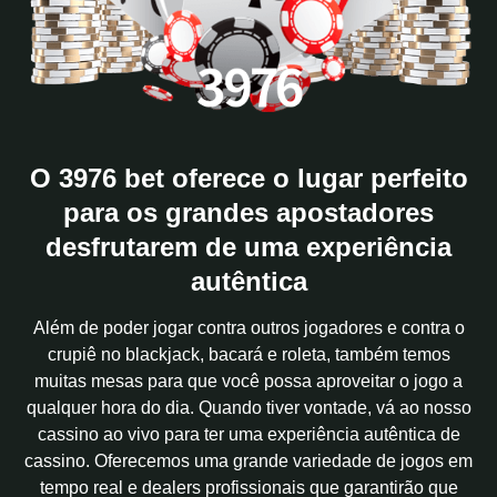
O 3976 bet oferece o lugar perfeito
para os grandes apostadores
desfrutarem de uma experiência
autêntica
Além de poder jogar contra outros jogadores e contra o
crupiê no blackjack, bacará e roleta, também temos
muitas mesas para que você possa aproveitar o jogo a
qualquer hora do dia. Quando tiver vontade, vá ao nosso
cassino ao vivo para ter uma experiência autêntica de
cassino. Oferecemos uma grande variedade de jogos em
tempo real e dealers profissionais que garantirão que