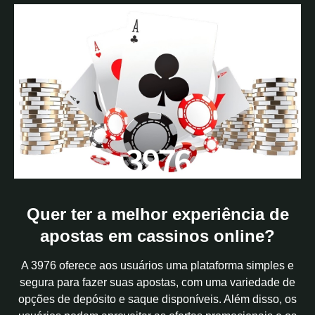
Quer ter a melhor experiência de
apostas em cassinos online?
A 3976 oferece aos usuários uma plataforma simples e
segura para fazer suas apostas, com uma variedade de
opções de depósito e saque disponíveis. Além disso, os