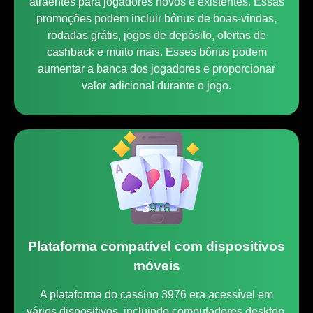
atraentes para jogadores novos e existentes. Essas
promoções podem incluir bônus de boas-vindas,
rodadas grátis, jogos de depósito, ofertas de
cashback e muito mais. Esses bônus podem
aumentar a banca dos jogadores e proporcionar
valor adicional durante o jogo.
Plataforma compatível com dispositivos
móveis
A plataforma do cassino 3976 era acessível em
vários dispositivos, incluindo computadores desktop,