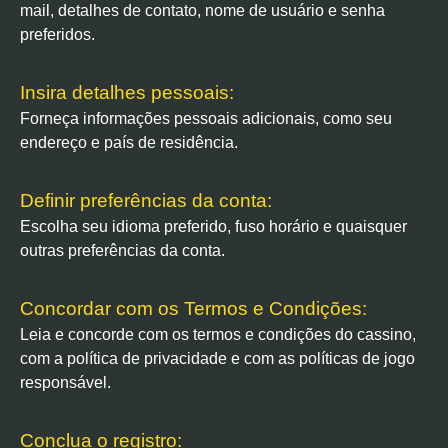
mail, detalhes de contato, nome de usuário e senha
preferidos.
Insira detalhes pessoais:
Forneça informações pessoais adicionais, como seu
endereço e país de residência.
Definir preferências da conta:
Escolha seu idioma preferido, fuso horário e quaisquer
outras preferências da conta.
Concordar com os Termos e Condições:
Leia e concorde com os termos e condições do cassino,
com a política de privacidade e com as políticas de jogo
responsável.
Conclua o registro: