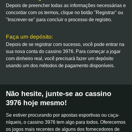
Depois de preencher todas as informações necessárias e
concordar com os termos, clique no botão "Registrar" ou
"Inscrever-se" para concluir o processo de registro.
Faça um depósito:
Depois de se registrar com sucesso, você pode entrar na
sua nova conta do cassino 3976. Para começar a jogar
com dinheiro real, você precisará fazer um depósito
usando um dos métodos de pagamento disponíveis.
Não hesite, junte-se ao cassino
3976 hoje mesmo!
Se estiver procurando por apostas esportivas ou caça-
níqueis, o cassino 3976 tem algo para todos. Oferecemos
os jogos mais recentes de alguns dos fornecedores de