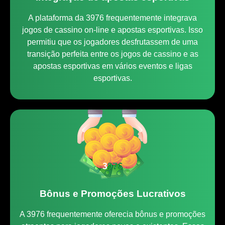
A plataforma da 3976 frequentemente integrava
jogos de cassino on-line e apostas esportivas. Isso
permitiu que os jogadores desfrutassem de uma
transição perfeita entre os jogos de cassino e as
apostas esportivas em vários eventos e ligas
esportivas.
Bônus e Promoções Lucrativos
A 3976 frequentemente oferecia bônus e promoções