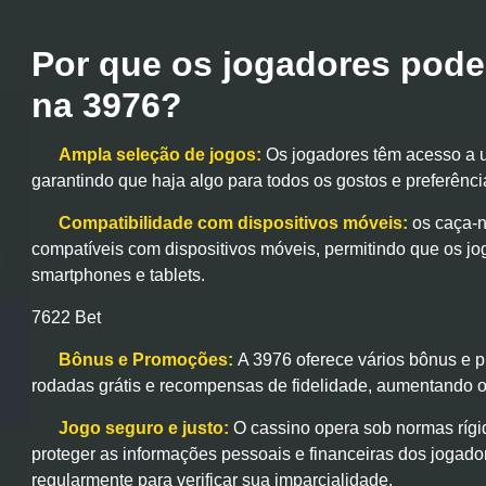
Por que os jogadores pode
na 3976?
Ampla seleção de jogos:
Os jogadores têm acesso a u
garantindo que haja algo para todos os gostos e preferênci
Compatibilidade com dispositivos móveis:
os caça-n
compatíveis com dispositivos móveis, permitindo que os jo
smartphones e tablets.
7622 Bet
Bônus e Promoções:
A 3976 oferece vários bônus e 
rodadas grátis e recompensas de fidelidade, aumentando o
Jogo seguro e justo:
O cassino opera sob normas rígid
proteger as informações pessoais e financeiras dos jogado
regularmente para verificar sua imparcialidade.