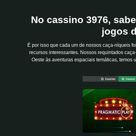
No cassino 3976, sabe
jogos d
É por isso que cada um de nossos caça-níqueis fo
recursos interessantes. Nossos requintados caça
Oeste às aventuras espaciais temáticas, temos 