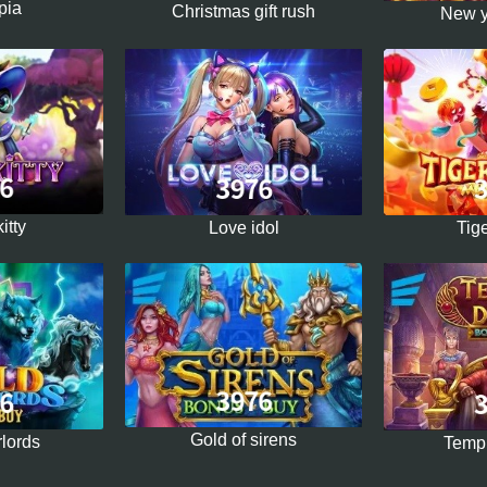
pia
Christmas gift rush
New y
itty
Tig
Love idol
Gold of sirens
rlords
Templ