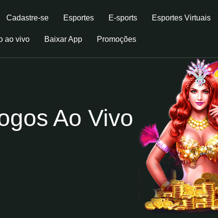
Cadastre-se
Esportes
E-sports
Esportes Virtuais
 ao vivo
Baixar App
Promoções
ogos Ao Vivo