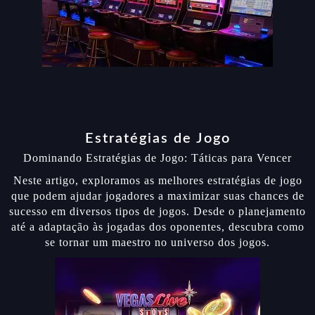
Estratégias de Jogo
Dominando Estratégias de Jogo: Táticas para Vencer
Neste artigo, exploramos as melhores estratégias de jogo
que podem ajudar jogadores a maximizar suas chances de
sucesso em diversos tipos de jogos. Desde o planejamento
até a adaptação às jogadas dos oponentes, descubra como
se tornar um maestro no universo dos jogos.