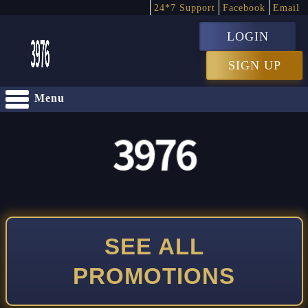
24*7 Support
Facebook
Email
LOGIN
SIGN UP
Menu
SEE ALL
PROMOTIONS