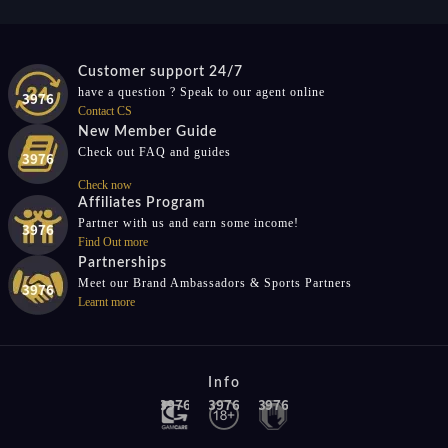
Customer support 24/7
have a question ? Speak to our agent online
Contact CS
New Member Guide
Check out FAQ and guides
Check now
Affiliates Program
Partner with us and earn some income!
Find Out more
Partnerships
Meet our Brand Ambassadors & Sports Partners
Learnt more
Info