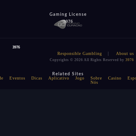
Gaming License
Responsible Gambling
About us
Copyrights © 2026 All Rights Reserved by
3976
Related Sites
de
Eventos
Dicas
Aplicativo
Jogo
Sobre
Casino
Espo
Nós