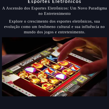
Esportes Eletrônicos
A Ascensão dos Esportes Eletrônicos: Um Novo Paradigma
no Entretenimento
Explore o crescimento dos esportes eletrônicos, sua
evolução como um fenômeno cultural e sua influência no
mundo dos jogos e entretenimento.