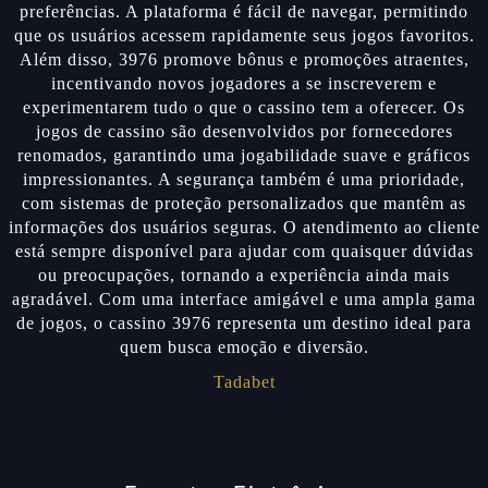
preferências. A plataforma é fácil de navegar, permitindo
que os usuários acessem rapidamente seus jogos favoritos.
Além disso, 3976 promove bônus e promoções atraentes,
incentivando novos jogadores a se inscreverem e
experimentarem tudo o que o cassino tem a oferecer. Os
jogos de cassino são desenvolvidos por fornecedores
renomados, garantindo uma jogabilidade suave e gráficos
impressionantes. A segurança também é uma prioridade,
com sistemas de proteção personalizados que mantêm as
informações dos usuários seguras. O atendimento ao cliente
está sempre disponível para ajudar com quaisquer dúvidas
ou preocupações, tornando a experiência ainda mais
agradável. Com uma interface amigável e uma ampla gama
de jogos, o cassino 3976 representa um destino ideal para
quem busca emoção e diversão.
Tadabet