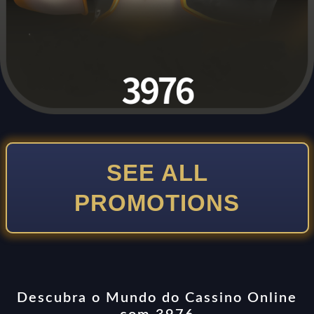
SEE ALL
PROMOTIONS
Descubra o Mundo do Cassino Online