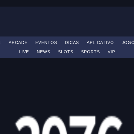
E
ARCADE
EVENTOS
DICAS
APLICATIVO
JOG
LIVE
NEWS
SLOTS
SPORTS
VIP