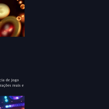
cia de jogo
rações reais e