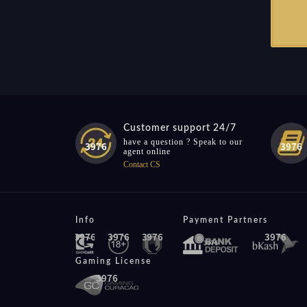
Customer support 24/7
have a question ? Speak to our
agent online
Contact CS
Info
Payment Partners
Gaming License