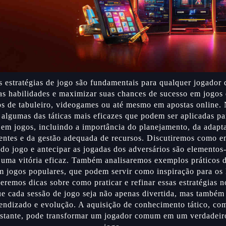
 estratégias de jogo são fundamentais para qualquer jogador 
as habilidades e maximizar suas chances de sucesso em jogos d
os de tabuleiro, videogames ou até mesmo em apostas online. N
algumas das táticas mais eficazes que podem ser aplicadas pa
em jogos, incluindo a importância do planejamento, da adapt
ntes e da gestão adequada de recursos. Discutiremos como e
do jogo e antecipar as jogadas dos adversários são elementos
uma vitória eficaz. Também analisaremos exemplos práticos d
em jogos populares, que podem servir como inspiração para os l
ceremos dicas sobre como praticar e refinar essas estratégias no
ue cada sessão de jogo seja não apenas divertida, mas também
endizado e evolução. A aquisição de conhecimento tático, c
nstante, pode transformar um jogador comum em um verdadeir