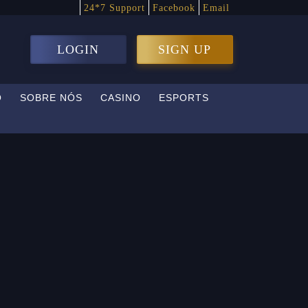
24*7 Support
Facebook
Email
LOGIN
SIGN UP
O
SOBRE NÓS
CASINO
ESPORTS