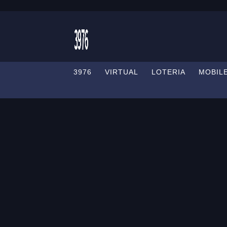
3976
VIRTUAL
LOTERIA
MOBIL