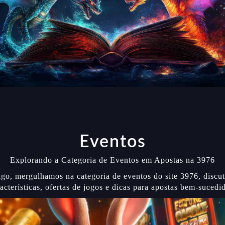
Eventos
Explorando a Categoria de Eventos em Apostas na 3976
igo, mergulhamos na categoria de eventos do site 3976, discu
acterísticas, ofertas de jogos e dicas para apostas bem-sucedi