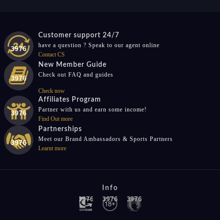
Customer support 24/7
have a question ? Speak to our agent online
Contact CS
New Member Guide
Check out FAQ and guides
Check now
Affiliates Program
Partner with us and earn some income!
Find Out more
Partnerships
Meet our Brand Ambassadors & Sports Partners
Learnt more
Info