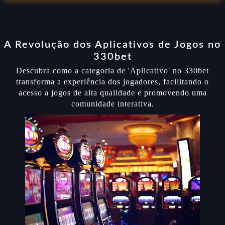
A Revolução dos Aplicativos de Jogos no
330bet
Descubra como a categoria de 'Aplicativo' no 330bet
transforma a experiência dos jogadores, facilitando o
acesso a jogos de alta qualidade e promovendo uma
comunidade interativa.