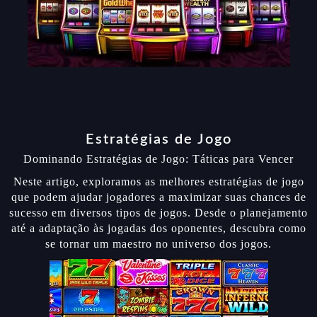
Estratégias de Jogo
Dominando Estratégias de Jogo: Táticas para Vencer
Neste artigo, exploramos as melhores estratégias de jogo
que podem ajudar jogadores a maximizar suas chances de
sucesso em diversos tipos de jogos. Desde o planejamento
até a adaptação às jogadas dos oponentes, descubra como
se tornar um maestro no universo dos jogos.