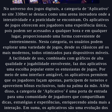
No universo dos jogos digitais, a categoria de 'Aplicativo'
no site 330bet se destaca como uma arena inovadora onde a
interatividade e a praticidade se encontram. Os aplicativos
de jogos oferecem aos jogadores uma experiência única,
pois podem ser acessados a qualquer hora e em qualquer
lugar, proporcionando uma forma conveniente de
entretenimento. Nesta categoria, os usuários podem
explorar uma variedade de jogos, desde os clássicos até os
mais modernos, todos otimizados para dispositivos móveis.
A facilidade de uso, combinada com gráficos de alta
qualidade e jogabilidade envolvente, faz dos aplicativos
uma escolha popular entre os entusiastas de jogos. Por
meio de uma interface amigável, os aplicativos permitem
que os jogadores façam apostas, participem de torneios e
aproveitem bônus exclusivos, tudo na palma da mão. Além
disso, a categoria de ‘Aplicativo’ é uma porta de entrada
para uma comunidade de jogadores que compartilham
dicas, estratégias e experiências, enriquecendo ainda mais a
interação. Em suma, os aplicativos são uma evolução dos